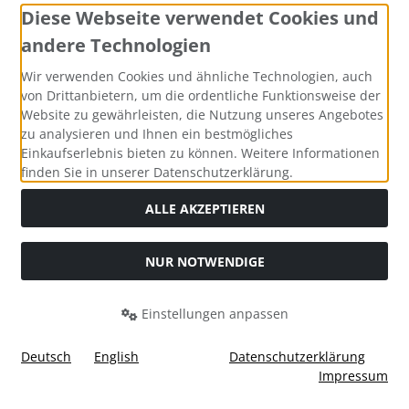
Diese Webseite verwendet Cookies und
andere Technologien
Wir verwenden Cookies und ähnliche Technologien, auch
Widerrufsbutton
von Drittanbietern, um die ordentliche Funktionsweise der
Website zu gewährleisten, die Nutzung unseres Angebotes
zu analysieren und Ihnen ein bestmögliches
Einkaufserlebnis bieten zu können. Weitere Informationen
finden Sie in unserer Datenschutzerklärung.
ALLE AKZEPTIEREN
Alle Preise inkl. gesetzl. MwSt. zzgl.
Versandkosten
. Die
NUR NOTWENDIGE
durchgestrichenen Preise entsprechen dem bisherigen Preis
bei ARZ-Tuning.
Einstellungen anpassen
ARZ-Tuning © 2026 | Template © 2026 by Karl
i
alla eCommerce Shopsoftware © 2006-2026
Deutsch
English
Datenschutzerklärung
Impressum