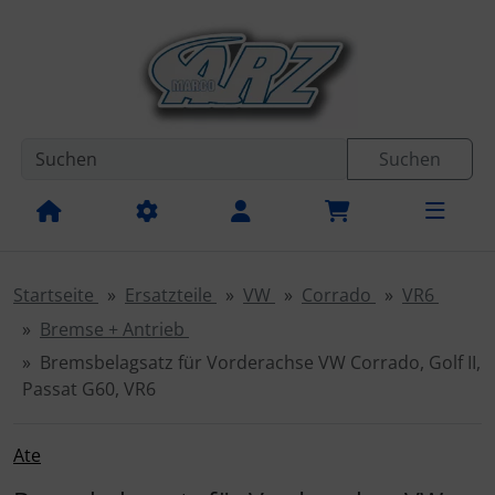
Diese Sprungnavigation (skip link) ist jederzeit zu erreichen
Sprungnavigation
Springe zur Navigation
Springe zum Inhalt
Spri
Suchen
Startseite
Ersatzteile
VW
Corrado
VR6
Bremse + Antrieb
Bremsbelagsatz für Vorderachse VW Corrado, Golf II,
Passat G60, VR6
Ate