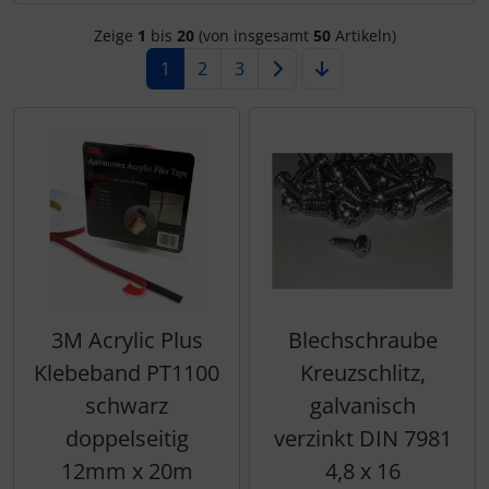
Zeige
1
bis
20
(von insgesamt
50
Artikeln)
1
2
3
3M Acrylic Plus
Blechschraube
Klebeband PT1100
Kreuzschlitz,
schwarz
galvanisch
doppelseitig
verzinkt DIN 7981
12mm x 20m
4,8 x 16