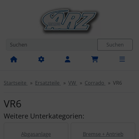
Diese Sprungnavigation (skip link) ist jederzeit zu erreichen
Sprungnavigation
Springe zur Navigation
Springe zum Inhalt
Spri
Suchen
Startseite
Ersatzteile
VW
Corrado
VR6
VR6
Weitere Unterkategorien:
Abgasanlage
Bremse + Antrieb