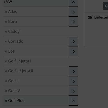
› VW
›› Atlas
Lieferzei
›› Bora
›› Caddy I
›› Corrado
›› Eos
›› Golf I / Jetta I
›› Golf II / Jetta II
›› Golf III
›› Golf IV
›› Golf Plus