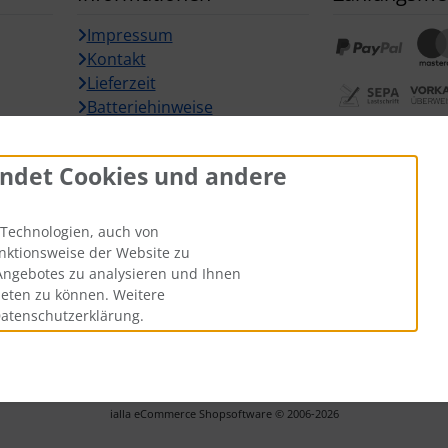
Impressum
Kontakt
Lieferzeit
Batteriehinweise
Widerrufsformular
Widerrufsbu
ndet Cookies und andere
Technologien, auch von
unktionsweise der Website zu
Angebotes zu analysieren und Ihnen
ieten zu können. Weitere
Datenschutzerklärung.
gl.
Versandkosten
. Die durchgestrichenen Preise entsprechen dem 
ARZ-Tuning © 2026 | Template © 2026 by Karl
i
alla eCommerce Shopsoftware © 2006-2026