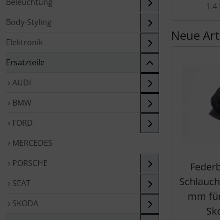
Beleuchtung
1.4 
Body-Styling
Neue Art
Elektronik
Ersatzteile
› AUDI
› BMW
› FORD
› MERCEDES
› PORSCHE
Federb
Schlauch
› SEAT
mm für
› SKODA
Sk