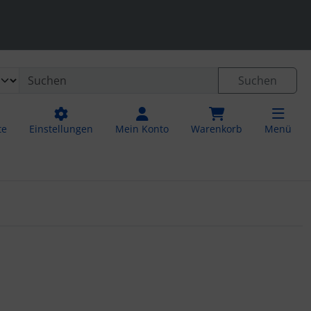
 öffnen.
ngen
Springe zu den allgemeinen Informationen
Suchen
te
Einstellungen
Mein Konto
Warenkorb
Menü