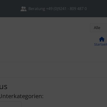
, Seite aktualisieren (F5-Taste) und mit Tab-Taste Navigation
nge zum Login-Button
Springe zum Button für Einstellu
Beratung +49 (0)9241 - 809 487 0
Startsei
lus
Unterkategorien: