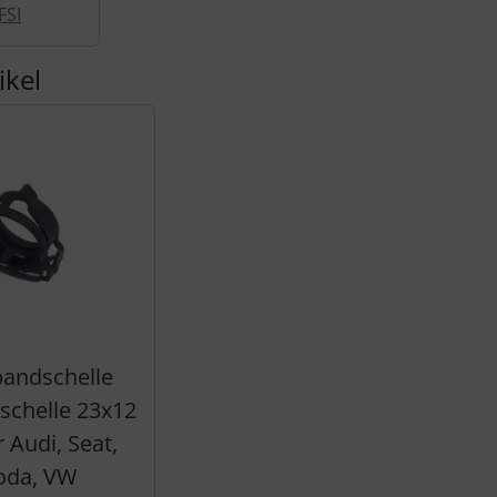
FSI
ikel
andschelle
schelle 23x12
 Audi, Seat,
oda, VW