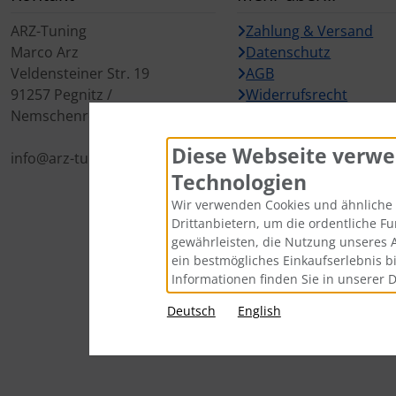
ARZ-Tuning
Zahlung & Versand
Marco Arz
Datenschutz
Veldensteiner Str. 19
AGB
91257 Pegnitz /
Widerrufsrecht
Nemschenreuth
Cookie Einstellungen
Diese Webseite verwe
info@arz-tuning.de
Technologien
Wir verwenden Cookies und ähnliche 
Drittanbietern, um die ordentliche F
gewährleisten, die Nutzung unseres 
ein bestmögliches Einkaufserlebnis b
Informationen finden Sie in unserer 
Alle Preise inkl. gesetzl. MwSt. zz
Deutsch
English