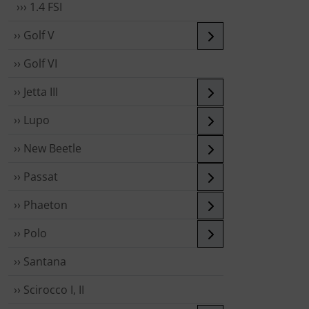
››› 1.4 FSI
›› Golf V
›› Golf VI
›› Jetta III
›› Lupo
›› New Beetle
›› Passat
›› Phaeton
›› Polo
›› Santana
›› Scirocco I, II