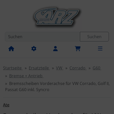
Diese Sprungnavigation (skip link) ist jederzeit zu erreichen
Sprungnavigation
Springe zur Navigation
Springe zum Inhalt
Spri
Suchen
Startseite
Ersatzteile
VW
Corrado
G60
Bremse + Antrieb
Bremsscheiben Vorderachse für VW Corrado, Golf II,
Passat G60 inkl. Syncro
Ate