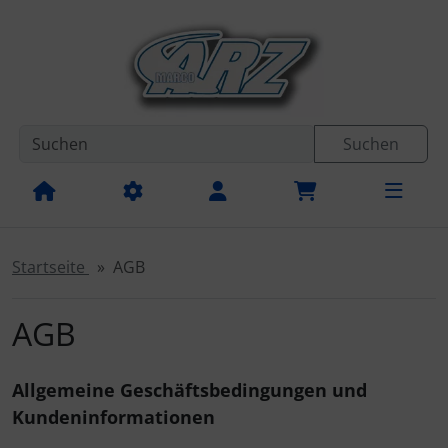
Diese Sprungnavigation (skip link) ist jederzeit zu erreichen
Sprungnavigation
Springe zur Navigation
Springe zum Inhalt
Spri
Suchen
Startseite
AGB
AGB
Allgemeine Geschäftsbedingungen und
Kundeninformationen