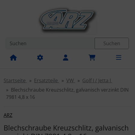
Diese Sprungnavigation (skip link) ist jederzeit zu erreichen
Sprungnavigation
Springe zur Navigation
Springe zum Inhalt
Spri
Suchen
Startseite
Ersatzteile
VW
Golf I / Jetta I
Blechschraube Kreuzschlitz, galvanisch verzinkt DIN
7981 4,8 x 16
ARZ
Blechschraube Kreuzschlitz, galvanisch