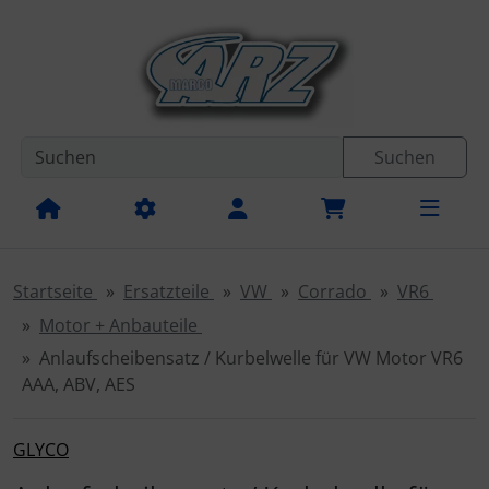
Diese Sprungnavigation (skip link) ist jederzeit zu erreichen
Sprungnavigation
Springe zur Navigation
Springe zum Inhalt
Spri
Suchen
Startseite
Ersatzteile
VW
Corrado
VR6
Motor + Anbauteile
Anlaufscheibensatz / Kurbelwelle für VW Motor VR6
AAA, ABV, AES
GLYCO