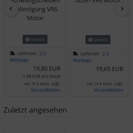
Schwungscheiben
utzen VR6 Motor
zurück
vor
befestigung VR6
Motor
Details
Details
Lieferzeit :
2-3
Lieferzeit :
2-3
Werktage
Werktage
19,80 EUR
19,65 EUR
1,98 EUR pro Stück
zzgl.
zzgl.
inkl. 19 % MwSt.
inkl. 19 % MwSt.
Versandkosten
Versandkosten
Zuletzt angesehen
Es folgt ein Produktslider - navigieren Sie mit der Tab-Tas