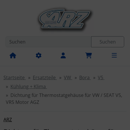
Diese Sprungnavigation (skip link) ist jederzeit zu erreichen
Sprungnavigation
Springe zur Navigation
Springe zum Inhalt
Spri
Suchen
Startseite
Ersatzteile
VW
Bora
V5
Kühlung + Klima
Dichtung für Thermostatgehäuse für VW / SEAT V5,
VR5 Motor AGZ
ARZ