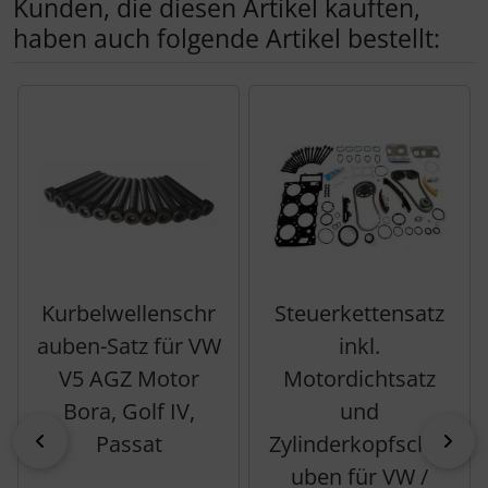
Kunden, die diesen Artikel kauften,
haben auch folgende Artikel bestellt:
Es folgt ein Produktslider - navigieren Sie mit der Tab-Tas
Kurbelwellenschr
Steuerkettensatz
auben-Satz für VW
inkl.
V5 AGZ Motor
Motordichtsatz
Bora, Golf IV,
und
zurück
vor
Passat
Zylinderkopfschra
uben für VW /