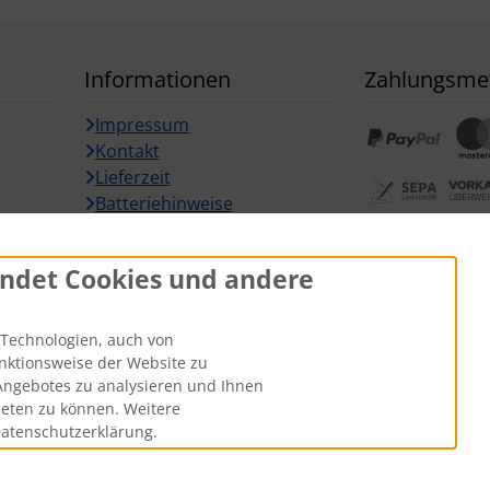
Informationen
Zahlungsme
Impressum
Kontakt
Lieferzeit
Batteriehinweise
Widerrufsformular
Widerrufsbu
ndet Cookies und andere
Technologien, auch von
unktionsweise der Website zu
Angebotes zu analysieren und Ihnen
ieten zu können. Weitere
Datenschutzerklärung.
gl.
Versandkosten
. Die durchgestrichenen Preise entsprechen dem 