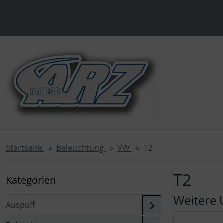
Diese Sprungnavigation (skip link) ist jederzeit zu erreichen
Sprungnavigation
Springe zur Navigation
Springe zum Inhalt
Spri
Startseite
Beleuchtung
VW
T2
T2
Kategorien
Weitere 
Auspuff