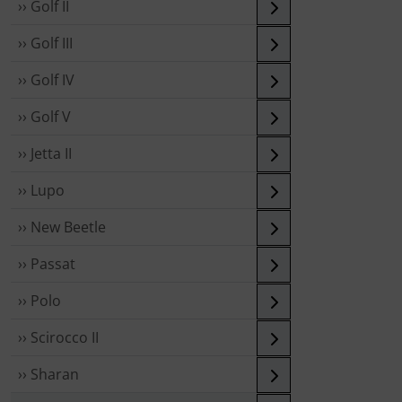
›› Golf II
›› Golf III
›› Golf IV
›› Golf V
›› Jetta II
›› Lupo
›› New Beetle
›› Passat
›› Polo
›› Scirocco II
›› Sharan