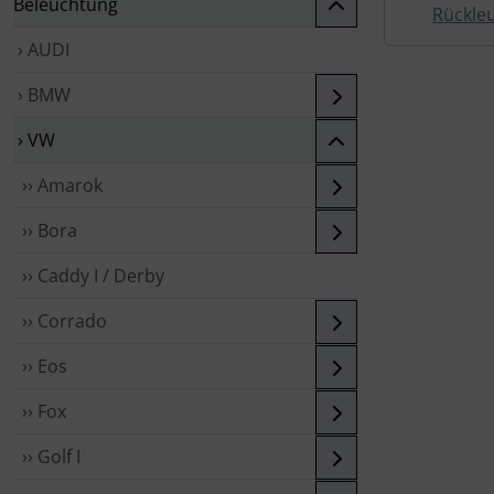
Beleuchtung
Rückle
› AUDI
› BMW
› VW
›› Amarok
›› Bora
›› Caddy I / Derby
›› Corrado
›› Eos
›› Fox
›› Golf I