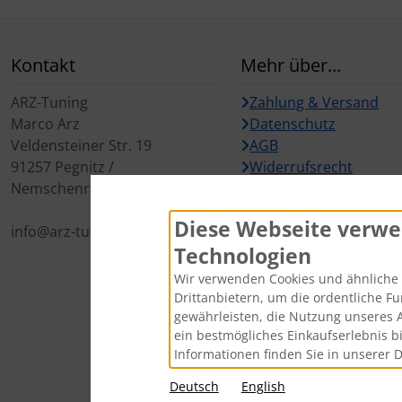
Kontakt
Mehr über...
ARZ-Tuning
Zahlung & Versand
Marco Arz
Datenschutz
Veldensteiner Str. 19
AGB
91257 Pegnitz /
Widerrufsrecht
Nemschenreuth
Cookie Einstellungen
Diese Webseite verwe
info@arz-tuning.de
Technologien
Wir verwenden Cookies und ähnliche 
Drittanbietern, um die ordentliche F
gewährleisten, die Nutzung unseres 
ein bestmögliches Einkaufserlebnis b
Informationen finden Sie in unserer 
Alle Preise inkl. gesetzl. MwSt. zz
Deutsch
English