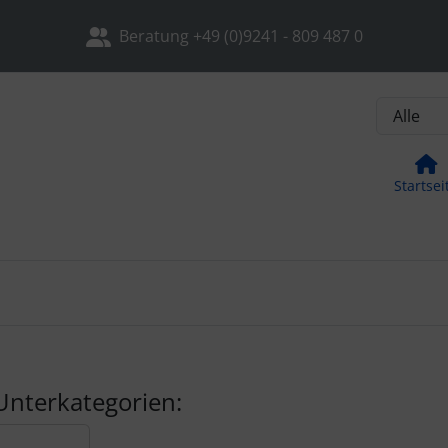
, Seite aktualisieren (F5-Taste) und mit Tab-Taste Navigation
nge zum Login-Button
Springe zum Button für Einstellu
Beratung +49 (0)9241 - 809 487 0
Startsei
Unterkategorien: