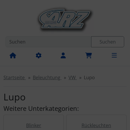
Diese Sprungnavigation (skip link) ist jederzeit zu erreichen
Sprungnavigation
Springe zur Navigation
Springe zum Inhalt
Spri
Suchen
Startseite
Beleuchtung
VW
Lupo
Lupo
Weitere Unterkategorien:
Blinker
Rückleuchten