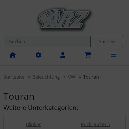
Diese Sprungnavigation (skip link) ist jederzeit zu erreichen
Sprungnavigation
Springe zur Navigation
Springe zum Inhalt
Spri
Suchen
Startseite
Beleuchtung
VW
Touran
Touran
Weitere Unterkategorien:
Blinker
Rückleuchten