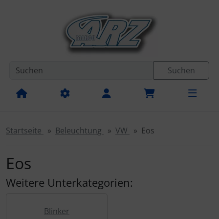
Diese Sprungnavigation (skip link) ist jederzeit zu erreichen
Sprungnavigation
Springe zur Navigation
Springe zum Inhalt
Spri
Suchen
Startseite
Beleuchtung
VW
Eos
Eos
Weitere Unterkategorien:
Blinker