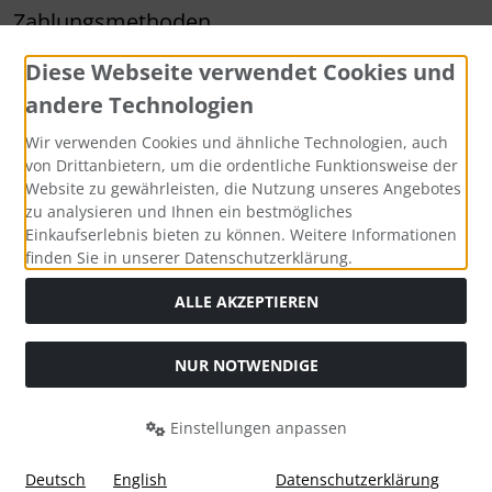
Zahlungsmethoden
Diese Webseite verwendet Cookies und
andere Technologien
Wir verwenden Cookies und ähnliche Technologien, auch
Widerrufsbutton
von Drittanbietern, um die ordentliche Funktionsweise der
Website zu gewährleisten, die Nutzung unseres Angebotes
zu analysieren und Ihnen ein bestmögliches
Einkaufserlebnis bieten zu können. Weitere Informationen
finden Sie in unserer Datenschutzerklärung.
ALLE AKZEPTIEREN
Alle Preise inkl. gesetzl. MwSt. zzgl.
Versandkosten
. Die
NUR NOTWENDIGE
durchgestrichenen Preise entsprechen dem bisherigen Preis
bei ARZ-Tuning.
Einstellungen anpassen
ARZ-Tuning © 2026 | Template © 2026 by Karl
i
alla eCommerce Shopsoftware © 2006-2026
Deutsch
English
Datenschutzerklärung