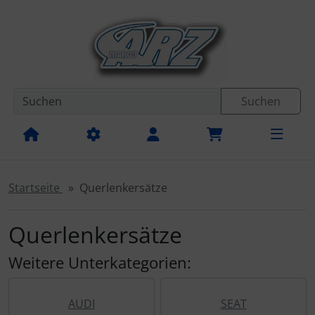
Diese Sprungnavigation (skip link) ist jederzeit zu erreichen
Sprungnavigation
Springe zur Navigation
Springe zum Inhalt
Spri
Suchen
Startseite
Querlenkersätze
Querlenkersätze
Weitere Unterkategorien:
AUDI
SEAT