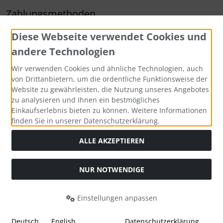
Zahlungsmethoden
Diese Webseite verwendet Cookies und
andere Technologien
Wir verwenden Cookies und ähnliche Technologien, auch
Widerrufsbutton
von Drittanbietern, um die ordentliche Funktionsweise der
Website zu gewährleisten, die Nutzung unseres Angebotes
zu analysieren und Ihnen ein bestmögliches
Einkaufserlebnis bieten zu können. Weitere Informationen
finden Sie in unserer Datenschutzerklärung.
ALLE AKZEPTIEREN
Alle Preise inkl. gesetzl. MwSt. zzgl.
Versandkosten
. Die
NUR NOTWENDIGE
durchgestrichenen Preise entsprechen dem bisherigen Preis
bei ARZ-Tuning.
Einstellungen anpassen
ARZ-Tuning © 2026 | Template © 2026 by Karl
i
alla eCommerce Shopsoftware © 2006-2026
Deutsch
English
Datenschutzerklärung