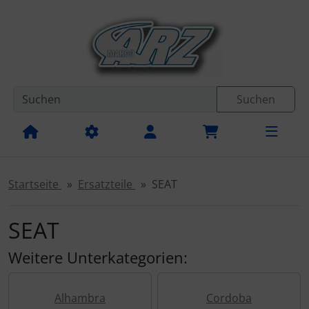
Diese Sprungnavigation (skip link) ist jederzeit zu erreichen
Sprungnavigation
Springe zur Navigation
Springe zum Inhalt
Spri
Suchen
Startseite
Ersatzteile
SEAT
SEAT
Weitere Unterkategorien:
Alhambra
Cordoba