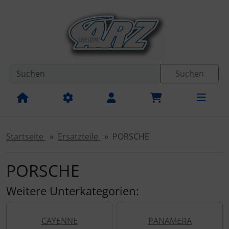
Diese Sprungnavigation (skip link) ist jederzeit zu erreichen
Sprungnavigation
Springe zur Navigation
Springe zum Inhalt
Spri
Suchen
Startseite
Ersatzteile
PORSCHE
PORSCHE
Weitere Unterkategorien:
CAYENNE
PANAMERA